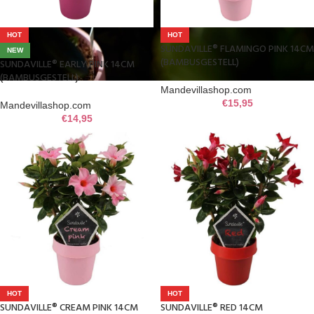
HOT
HOT
SUNDAVILLE® FLAMINGO PINK 14CM
NEW
(BAMBUSGESTELL)
SUNDAVILLE® EARLY PINK 14CM
(BAMBUSGESTELL)
Mandevillashop.com
€
15,95
Mandevillashop.com
€
14,95
HOT
HOT
SUNDAVILLE® CREAM PINK 14CM
SUNDAVILLE® RED 14CM