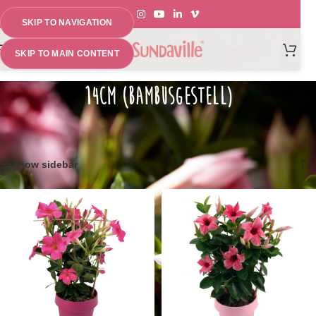
SKIP TO NAVIGATION
MENU
SKIP TO MAIN CONTENT
14CM (BAMBUSGESTELL)
Home
»
Sundaville® Early Pink 14cm (bambusgestell)
Alle 11 Ergebnisse werden angezeigt
Show sidebar