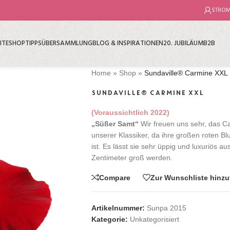
STRO
ITE
SHOP
TIPPS
ÜBER
SAMMLUNG
BLOG & INSPIRATIONEN
20. JUBILÄUM
B2B
Home
»
Shop
»
Sundaville® Carmine XXL
SUNDAVILLE® CARMINE XXL
(Voraussichtlich 2022)
„Süßer Samt“
Wir freuen uns sehr, das Ca
unserer Klassiker, da ihre großen roten Bl
ist. Es lässt sie sehr üppig und luxuriös 
Zentimeter groß werden.
Compare
Zur Wunschliste hinz
Artikelnummer:
Sunpa 2015
Kategorie:
Unkategorisiert