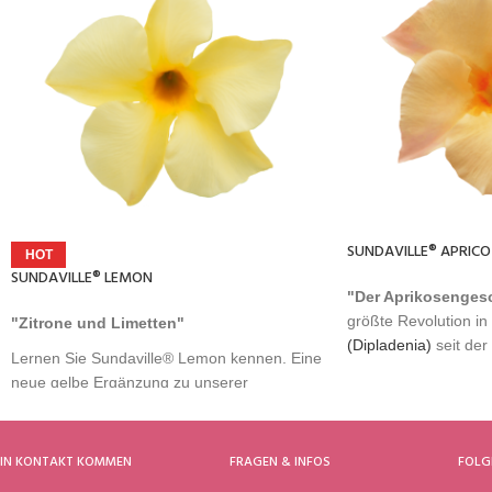
SUNDAVILLE® APRICO
HOT
SUNDAVILLE® LEMON
"Der Aprikosenge
größte Revolution in
"Zitrone und Limetten"
(Dipladenia)
seit der
Lernen Sie Sundaville® Lemon kennen. Eine
Sundavillez®
Marke. 
neue gelbe Ergänzung zu unserer
ersten
Next Generati
klassischen Sundaville®-Kollektion. Sie wird
schönen und aufreg
dir keine Zitronen geben, aber sie wird dich
orangen Farbe, der
mit vielen Blumen überschütten. Und obwohl
IN KONTAKT KOMMEN
FRAGEN & INFOS
FOLG
Sundaville Apricot
ha
sauer in ihrem Namen sein mag, ist sie