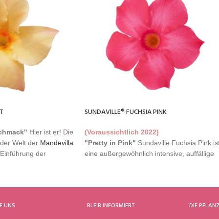
T
SUNDAVILLE® FUCHSIA PINK
schmack"
Hier ist er! Die
(Voraussichtlich 2022)
 der Welt der
Mandevilla
"Pretty in Pink"
Sundaville Fuchsia Pink is
 Einführung der
eine außergewöhnlich intensive, auffällige
Die Rede ist von der
rosa Sorte. Das Laub ist sehr kräftig und ha
on Sundaville
mit einer
eine leuchtend grüne Farbe, die perfekt zu
enden neuen leuchtend
den Blüten passt. Sie hat eine ähnliche
Sundaville® Apricot
!
Frühzeitigkeit, Vitalität und Blütengröße wie
E UNS
BLEIB INFORMIERT
DIE PFLAN
andere aus der klassischen Kollektion. Die
t dieselben
Pflanze ist einfach zu vermehren und zu