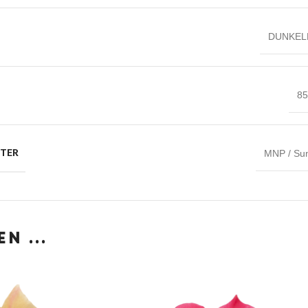
DUNKEL
8
HTER
MNP / Sun
LEN …