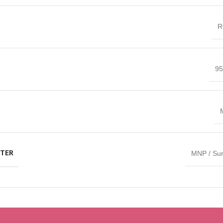
R
9
M
HTER
MNP / Sun