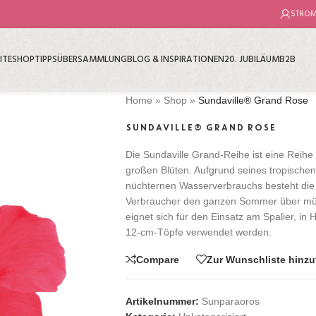
STRO
ITE
SHOP
TIPPS
ÜBER
SAMMLUNG
BLOG & INSPIRATIONEN
20. JUBILÄUM
B2B
Home
»
Shop
»
Sundaville® Grand Rose
SUNDAVILLE® GRAND ROSE
Die Sundaville Grand-Reihe ist eine Reih
großen Blüten. Aufgrund seines tropischen
nüchternen Wasserverbrauchs besteht die 
Verbraucher den ganzen Sommer über müh
eignet sich für den Einsatz am Spalier, i
12-cm-Töpfe verwendet werden.
Compare
Zur Wunschliste hinz
Artikelnummer:
Sunparaoros