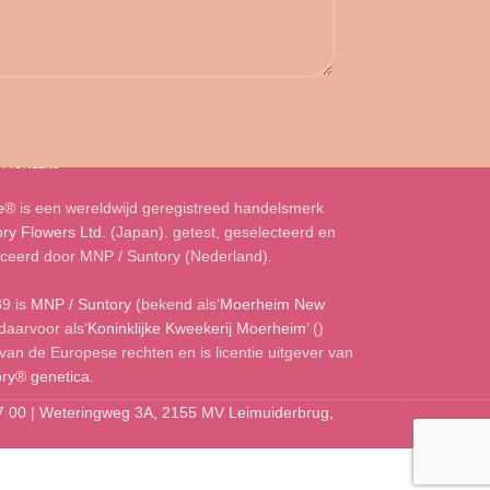
 PIONEERS
e®
is een wereldwijd geregistreed handelsmerk
ry Flowers Ltd.
(Japan). getest, geselecteerd en
ceerd door MNP / Suntory (Nederland).
89 is
MNP / Suntory
(bekend als‘
Moerheim New
 daarvoor als‘
Koninklijke Kweekerij Moerheim
’ (
)
van de Europese rechten en is licentie uitgever van
ry® genetica
.
7 00
|
Weteringweg 3A, 2155 MV Leimuiderbrug,