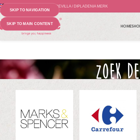
'S WERELDS NO.1 MANDEVILLA / DIPLADENIA MERK
SKIP TO NAVIGATION
SKIP TO MAIN CONTENT
HOME
SHO
ZOEK DE
Home
»
D