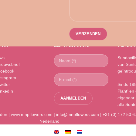
 ONS
BLIJF OP DE HOOGTE
THE PLANT
ws
Sundavill
ieuwsbrief
van
Sunto
cebook
geïntrodu
nstagram
witter
Sinds 19
inkedIn
Plant
‘ en
eigenaar 
alle
Sunto
uden |
www.mnpflowers.com
|
info@mnpflowers.com
|
+31 (0) 172 50 6
Nederland