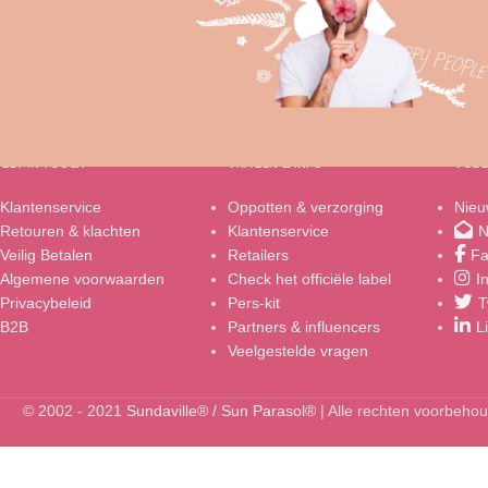
GET IN TOUCH
VRAGEN & INFO
VOLG
Klantenservice
Oppotten & verzorging
Nieu
Retouren & klachten
Klantenservice
N
Veilig Betalen
Retailers
Fa
Algemene voorwaarden
Check het officiële label
I
Privacybeleid
Pers-kit
T
B2B
Partners & influencers
L
Veelgestelde vragen
© 2002 - 2021
Sundaville® / Sun Parasol®
| Alle rechten voorbeho