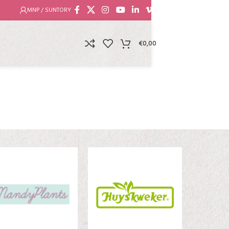
MNP / SUNTORY
€
0,00
L!