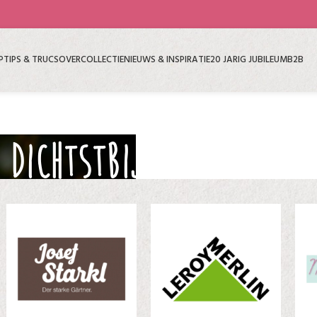
P
TIPS & TRUCS
OVER
COLLECTIE
NIEUWS & INSPIRATIE
20 JARIG JUBILEUM
B2B
 DICHTSTBIJZIJNDE WINKE
e officiële Sundaville® shop
»
Zoek de dichtstbijzijnde winkel!