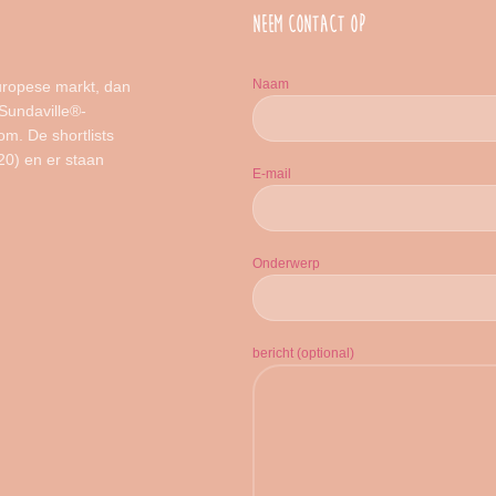
NEEM CONTACT OP
Naam
Europese markt, dan
Sundaville®-
m. De shortlists
20) en er staan
E-mail
Onderwerp
bericht (optional)