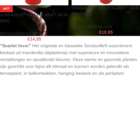
SUNDAVILLE® EARLY SCARLET 17CM
HOT
(PIRAMIDE)
SUNDAVILLE® EARLY SCARLET 14CM
(REK)
Mandevillashop.com
€
19,95
Mandevillashop.com
€
14,95
“Scarlet fever”
Het originele en klassieke Sundaville®-assortiment
bestaat uit mandevilla (dipladenia) met superieure en innovatieve
vertakkingen en opvallende kleuren. Deze sterke en gezonde planten
zijn geschikt voor bijna elk klimaat en kunnen worden gebruikt als
terrasplant, in balkonbakken, hanging baskets en als perkplant.