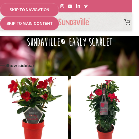
SKIP TO NAVIGATION
MENU
SKIP TO MAIN CONTENT
SUNDAVILLE® EARLY SCARLET
Home
»
Sundaville® Early Scarlet 14cm (rek)
Toont alle 2 resultaten
Show sidebar