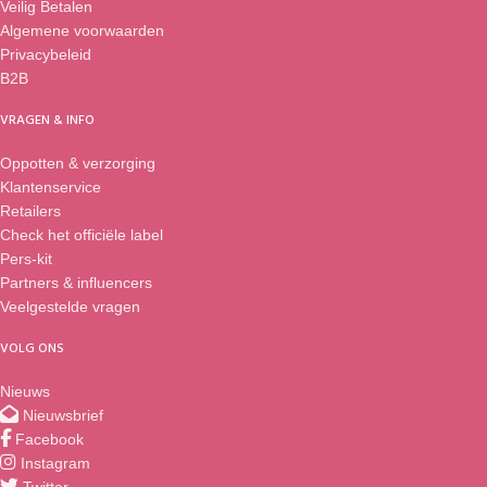
System’; een systeem waarmee je
vanwege de heldere, scharlakenrode
Veilig Betalen
hem eenvoudig ophangt, ook aan
kleur. Daarnaast heeft deze
Algemene voorwaarden
een muur of een schutting.
Sundaville® een grof en glanzend
Privacybeleid
blad, wat een stoere uitstraling geeft.
B2B
Deze mandevilla heeft ook meer
groeikracht en grotere bloemen dan
VRAGEN & INFO
de Sundaville®-rassen uit de
Classic-collectie.
Oppotten & verzorging
Klantenservice
Retailers
Check het officiële label
Pers-kit
Partners & influencers
Veelgestelde vragen
VOLG ONS
Nieuws
Nieuwsbrief
Facebook
Instagram