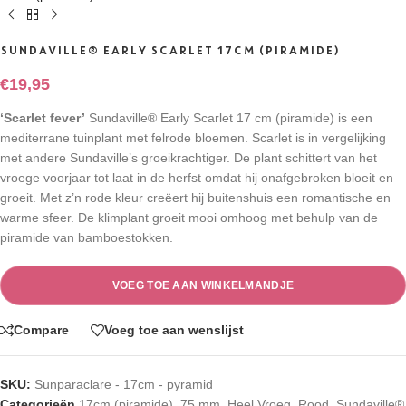
SUNDAVILLE® EARLY SCARLET 17CM (PIRAMIDE)
€
19,95
‘Scarlet fever’
Sundaville® Early Scarlet 17 cm (piramide) is een
mediterrane tuinplant met felrode bloemen. Scarlet is in vergelijking
met andere Sundaville’s groeikrachtiger. De plant schittert van het
vroege voorjaar tot laat in de herfst omdat hij onafgebroken bloeit en
groeit. Met z’n rode kleur creëert hij buitenshuis een romantische en
warme sfeer. De klimplant groeit mooi omhoog met behulp van de
piramide van bamboestokken.
VOEG TOE AAN WINKELMANDJE
Compare
Voeg toe aan wenslijst
SKU:
Sunparaclare - 17cm - pyramid
Categorieën
17cm (piramide)
,
75 mm
,
Heel Vroeg
,
Rood
,
Sundaville®