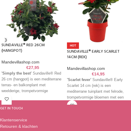
SUNDAVILLE® RED 26CM
HOT
(HANGPOT)
SUNDAVILLE® EARLY SCARLET
14CM (REK)
Mandevillashop.com
€
27,95
Mandevillashop.com
'Simply the best'
Sundaville® Red
€
14,95
26 cm (hangpot) is een mediterrane
'Scarlet fever'
Sundaville® Early
terras- en balkonplant met
Scarlet 14 cm (rek) is een
weelderige, trompetvormige
mediterrane tuinplant met felrode,
bloemen. Van april tot eind oktober
trompetvormige bloemen met een
schittert de plant door onafgebroken
geel hart. De plant verfraait van het
GET IN TOUCH
te bloeien en te groeien. De rode
vroege voorjaar tot laat in de herfst
kleur geeft creëert buitenshuis een
het balkon of terras, door
Klantenservice
romantische en warme sfeer. De
onafgebroken te groeien en bloeien.
hangpot heeft een ‘Smart Hang
Retouren & klachten
Deze mandevilla is bijzonder