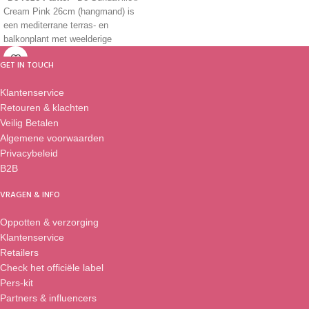
Cream Pink 26cm (hangmand) is
een mediterrane terras- en
balkonplant met weelderige
trompetvormige bloemen. Van april
GET IN TOUCH
tot eind oktober straalt de plant met
non-stop bloei en groei. De lichtroze
Klantenservice
kleur zorgt voor een vrolijke en
Retouren & klachten
zomerse uitstraling buiten. De
hangpot bevat een 'Smart Hang
Veilig Betalen
System' waardoor je de pot
Algemene voorwaarden
eenvoudig ophangt, ook tegen een
Privacybeleid
muur of schutting.
B2B
VRAGEN & INFO
Oppotten & verzorging
Klantenservice
Retailers
Check het officiële label
Pers-kit
Partners & influencers