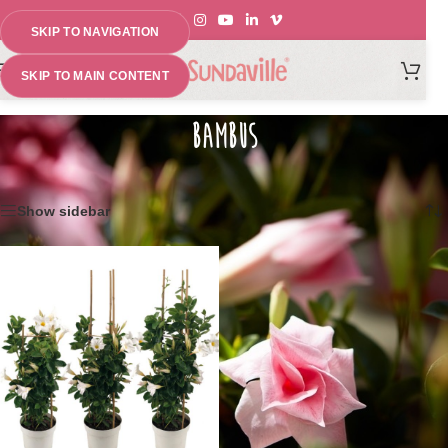
SKIP TO NAVIGATION
MENU
SKIP TO MAIN CONTENT
BAMBUS
Home
»
Kletterset für Sundaville®
Einzelnes Ergebnis wird angezeigt
Show sidebar