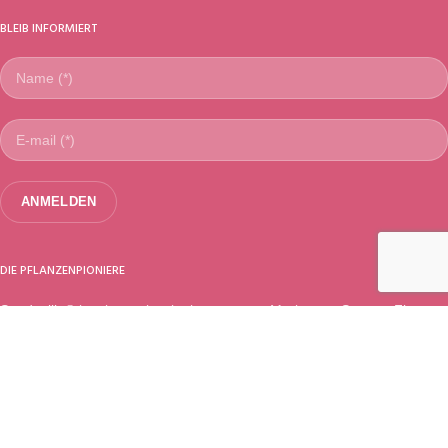
BLEIB INFORMIERT
DIE PFLANZENPIONIERE
Sundaville®
ist eine weltweit eingetragene Marke von
Suntory Flowers
Ltd.
(Japan). Ausgewählt, vorgestellt & vertrieben von MNP / Suntory
(Niederlande).
Seit 1989
MNP / Suntory
(bekannt als '
Moerheim New Plant
' und davor
'
Koninklijke Kweekerij Moerheim
' (
Royal Nursery Moerheim
) verwaltet
die europäischen Rechte und ist Meister Lizenznehmer für alle