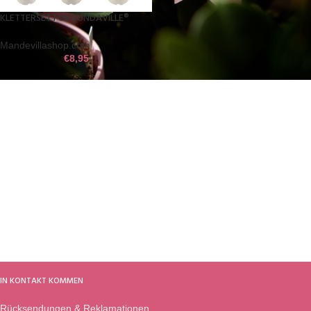
KLETTERSET FÜR SUNDAVILLE®
Mandevillashop.com
€
8,95
IN KONTAKT KOMMEN
Rücksendungen & Reklamationen