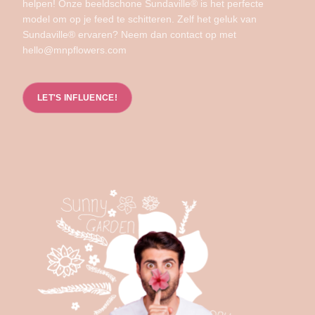
helpen! Onze beeldschone Sundaville® is het perfecte
model om op je feed te schitteren. Zelf het geluk van
Sundaville® ervaren? Neem dan contact op met
hello@mnpflowers.com
LET'S INFLUENCE!