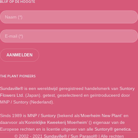
BLIJF OP DE HOOGTE
THE PLANT PIONEERS
Sundaville®
is een wereldwijd geregistreed handelsmerk van
Suntory
Flowers Ltd.
(Japan). getest, geselecteerd en geïntroduceerd door
MNP / Suntory (Nederland).
Sinds 1989 is
MNP / Suntory
(bekend als‘
Moerheim New Plant
‘ en
daarvoor als‘
Koninklijke Kweekerij Moerheim
’ (
) eigenaar van de
Europese rechten en is licentie uitgever van alle
Suntory® genetica
.
© 2002 - 2021
Sundaville® / Sun Parasol®
| Alle rechten