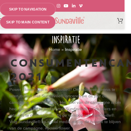
SKIP TO NAVIGATION
MENU
SKIP TO MAIN CONTENT
INSPIRATIE
Home
»
Inspiratie
CONSUMENTENCA
2021
Power Flower! Dat is Sundaville®! Om iedereen kennis te
laten maken met Sundaville® lanceren we dit jaar de
campagne ‘Power Flower’. Het doel van de campagne is om
heel Europa blij te maken met Sundaville® en zo telers en
retailers te ondersteunen bij de verkoop van Sundaville®.
Volg Sundaville® op social media om op de hoogte te blijven
van de campagne. #powerflower