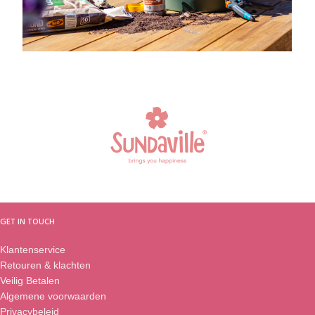
GET IN TOUCH
Klantenservice
Retouren & klachten
Veilig Betalen
Algemene voorwaarden
Privacybeleid