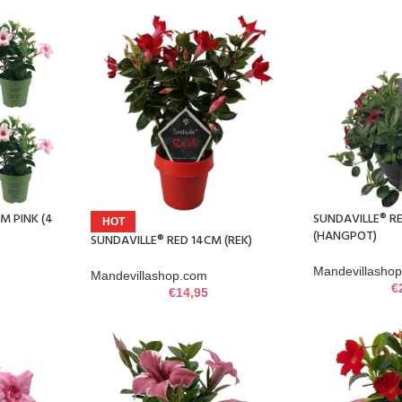
M PINK (4
SUNDAVILLE® R
HOT
(HANGPOT)
SUNDAVILLE® RED 14CM (REK)
Mandevillasho
Mandevillashop.com
€
€
14,95