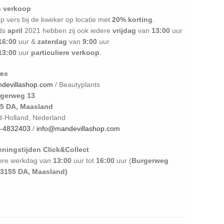
 verkoop
p vers bij de kweker op locatie met
20% korting
.
ds
april
2021 hebben zij ook iedere
vrijdag
van
13:00
uur
16:00
uur &
zaterdag
van
9:00
uur
13:00
uur
particuliere verkoop
.
es
devillashop.com
/ Beautyplants
gerweg 13
5 DA, Maasland
d-Holland, Nederland
-4832403
/
info@mandevillashop.com
ningstijden Click&Collect
ere werkdag van
13:00
uur tot
16:00
uur (
Burgerweg
3155 DA, Maasland)