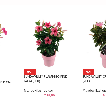
HOT
HOT
SUNDAVILLE® FLAMINGO PINK
SUNDAVILLE® C
14CM (REK)
(REK)
NK 14CM
Mandevillashop.com
Mandevillasho
€
15,95
€