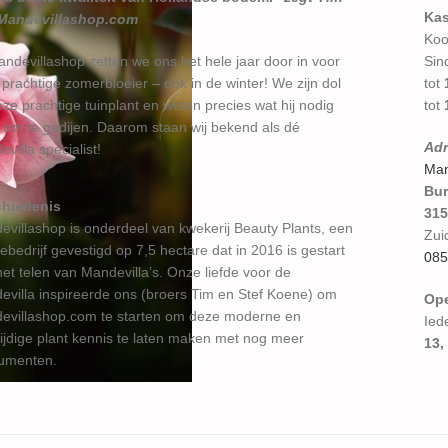
Kas
Mandevillashop.com
Koo
andevillashop zetten we ons het hele jaar door in voor
Sin
prachtige zomerbloeier – ook in de winter! We zijn dol
tot
ze prachtige tuinplant en weten precies wat hij nodig
tot
 om te gedijen. Daarom staan ​​wij bekend als dé
Adr
villa specialist!
Man
Bur
hiedenis
315
evillashop is onderdeel van kwekerij Beauty Plants, een
Zui
iebedrijf gevestigd op 7,5 hectare dat in 2016 is gestart
085
et telen van Mandevilla’s. Onze liefde voor de
evilla inspireerde ons (broers Tim en Stef Koene) om
Ope
evillashop.com te starten om deze moderne en
Ied
ijdige plant kennis te laten maken met nog meer
13,
umenten.