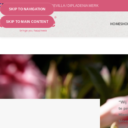
'S WERELDS NO.1 MANDEVILLA / DIPLADENIA MERK
SKIP TO NAVIGATION
SKIP TO MAIN CONTENT
HOME
SHO
“Wij
te p
Hier
bloe
met 