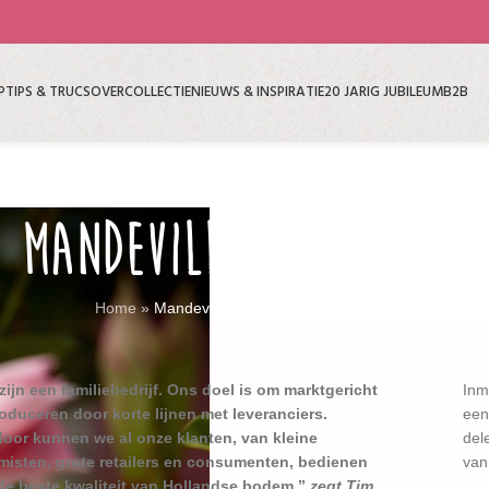
P
TIPS & TRUCS
OVER
COLLECTIE
NIEUWS & INSPIRATIE
20 JARIG JUBILEUM
B2B
MANDEVILLASHOP
Home
»
Mandevillashop
 zijn een familiebedrijf. Ons doel is om marktgericht
Inm
roduceren door korte lijnen met leveranciers.
een
door kunnen we al onze klanten, van kleine
del
misten, grote retailers en consumenten, bedienen
van
de beste kwaliteit van Hollandse bodem.”
zegt Tim