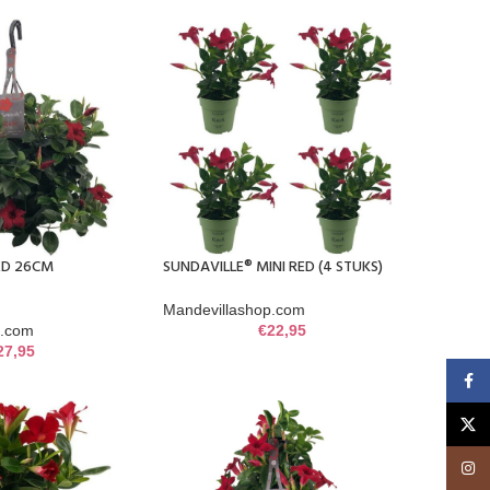
ED 26CM
SUNDAVILLE® MINI RED (4 STUKS)
Mandevillashop.com
p.com
€
22,95
27,95
Face
X
Insta