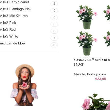
ille® Early Scarlet
2
ille® Flamingo Pink
6
ille® Mix Kleuren
6
ille® Pink
6
ville® Red
8
ille® White
7
eid van de bloei
31
SUNDAVILLE® MINI CREA
STUKS)
Mandevillashop.com
€
23,95