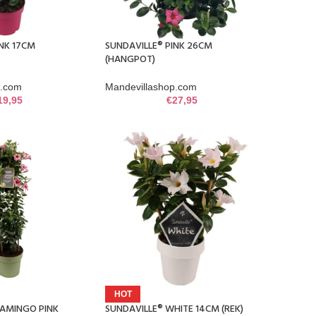
INK 17CM
SUNDAVILLE® PINK 26CM
(HANGPOT)
p.com
Mandevillashop.com
19,95
€
27,95
HOT
LAMINGO PINK
SUNDAVILLE® WHITE 14CM (REK)