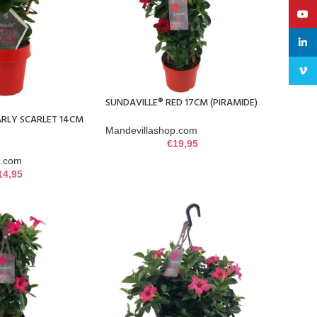
YouT
linke
Vime
SUNDAVILLE® RED 17CM (PIRAMIDE)
ARLY SCARLET 14CM
Mandevillashop.com
€
19,95
p.com
14,95