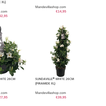
 XL)
Mandevillashop.com
p.com
€
14,95
42,95
HITE 26CM
SUNDAVILLE® WHITE 26CM
(PIRAMIDE XL)
p.com
Mandevillashop.com
27,95
€
39,95