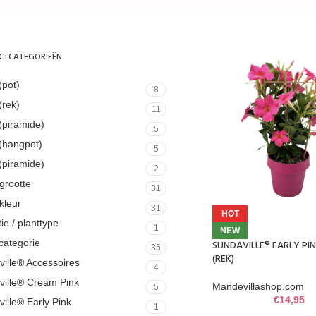
CTCATEGORIEËN
(pot)
8
(rek)
11
(piramide)
5
(hangpot)
5
(piramide)
2
grootte
31
kleur
31
HOT
tie / planttype
1
NEW
categorie
SUNDAVILLE® EARLY PI
35
(REK)
ille® Accessoires
4
ville® Cream Pink
Mandevillashop.com
5
€
14,95
ille® Early Pink
1